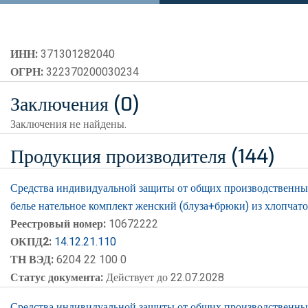
ИНН:
371301282040
ОГРН:
322370200030234
Заключения (0)
Заключения не найдены.
Продукция производителя (144)
Средства индивидуальной защиты от общих производственных 
белье нательное комплект женский (блуза+брюки) из хлопча
Реестровый номер:
10672222
ОКПД2:
14.12.21.110
ТН ВЭД:
6204 22 100 0
Статус документа:
Действует до 22.07.2028
Средства индивидуальной защиты от общих производственных 