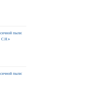
ксичной пыли:
 С.Н.»
ксичной пыли: