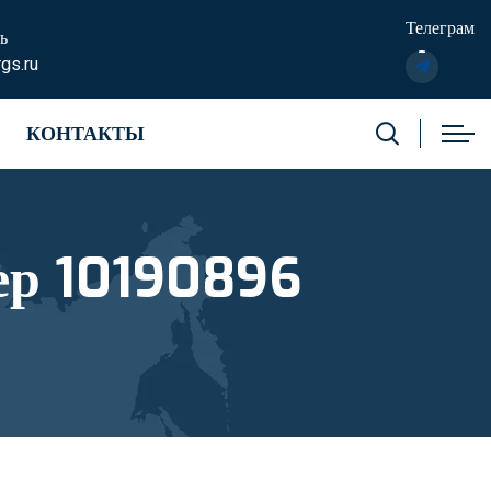
Телеграм
ь
gs.ru
КОНТАКТЫ
ер 10190896