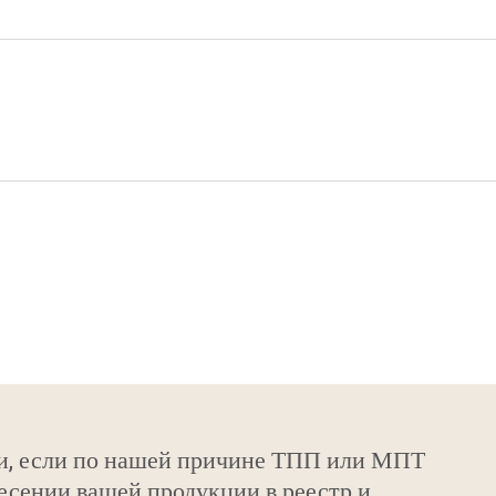
и, если по нашей причине ТПП или МПТ
есении вашей продукции в реестр и