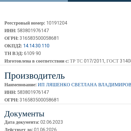
Реестровый номер:
10191204
ИНН:
583801976147
ОГРН:
316583500058681
ОКПД2:
14.14.30.110
ТН ВЭД:
6109 90
Изготовлена в соответствии с:
ТР ТС 017/2011, ГОСТ 3140
Производитель
Наименование:
ИП ЛЯШЕНКО СВЕТЛАНА ВЛАДИМИРО
ИНН:
583801976147
ОГРН:
316583500058681
Документы
Дата документа:
02.06.2023
Действует до:
01.06.2026