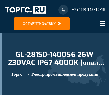
+7 (499) 112-15-18
ОСТАВИТЬ ЗАЯВКУ
GL-281SD-140056 26W
230VAC IP67 4000K (опал)
торцевое кр-е светильник
Торгс
Реестр промышленной продукции
судовой светодиодный
реестровый номер 10672414