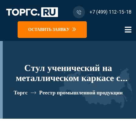
+7 (499) 112-15-18
ОСТАВИТЬ ЗАЯВКУ
Стул ученический на
металлическом каркасе с
пластиковым сидением
Торгс
Реестр промышленной продукции
95727.15.000 реестровый
номер 10673211