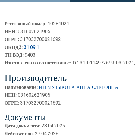
Реестровый номер:
10281021
ИНН:
031602621905
ОГРН:
317032700021692
ОКПД2:
31.09.1
ТН ВЭД:
9403
Изготовлена в соответствии с:
ТО 31-0114972699-03-2021
Производитель
Наименование:
ИП МУЗЫКОВА АННА ОЛЕГОВНА
ИНН:
031602621905
ОГРН:
317032700021692
Документы
Дата документа:
28.04.2025
Действует до:
27.04.2028