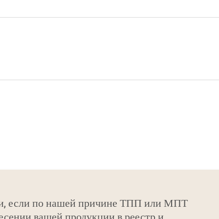
и, если по нашей причине ТПП или МПТ
есении вашей продукции в реестр и