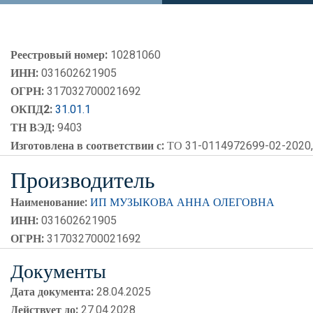
Реестровый номер:
10281060
ИНН:
031602621905
ОГРН:
317032700021692
ОКПД2:
31.01.1
ТН ВЭД:
9403
Изготовлена в соответствии с:
ТО 31-0114972699-02-2020,
Производитель
Наименование:
ИП МУЗЫКОВА АННА ОЛЕГОВНА
ИНН:
031602621905
ОГРН:
317032700021692
Документы
Дата документа:
28.04.2025
Действует до:
27.04.2028