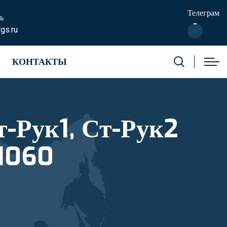
Телеграм
ь
gs.ru
КОНТАКТЫ
81060