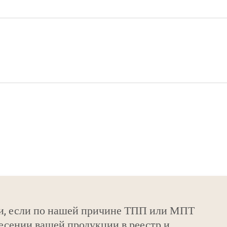
и, если по нашей причине ТПП или МПТ
есении вашей продукции в реестр и