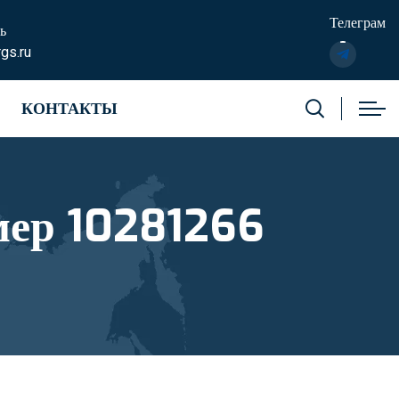
Телеграм
ь
gs.ru
КОНТАКТЫ
мер 10281266