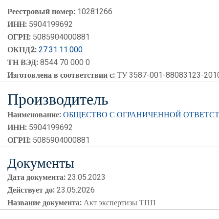
Реестровый номер:
10281266
ИНН:
5904199692
ОГРН:
5085904000881
ОКПД2:
27.31.11.000
ТН ВЭД:
8544 70 000 0
Изготовлена в соответствии с:
ТУ 3587-001-88083123-201
Производитель
Наименование:
ОБЩЕСТВО С ОГРАНИЧЕННОЙ ОТВЕТС
ИНН:
5904199692
ОГРН:
5085904000881
Документы
Дата документа:
23.05.2023
Действует до:
23.05.2026
Название документа:
Акт экспертизы ТПП