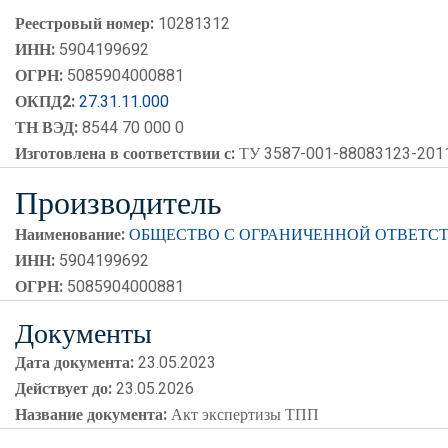
Реестровый номер:
10281312
ИНН:
5904199692
ОГРН:
5085904000881
ОКПД2:
27.31.11.000
ТН ВЭД:
8544 70 000 0
Изготовлена в соответствии с:
ТУ 3587-001-88083123-201
Производитель
Наименование:
ОБЩЕСТВО С ОГРАНИЧЕННОЙ ОТВЕТС
ИНН:
5904199692
ОГРН:
5085904000881
Документы
Дата документа:
23.05.2023
Действует до:
23.05.2026
Название документа:
Акт экспертизы ТПП