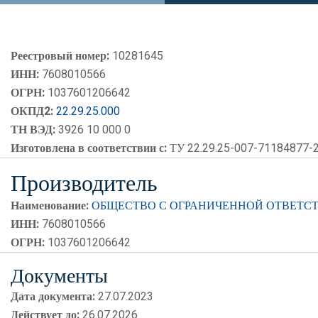
Реестровый номер:
10281645
ИНН:
7608010566
ОГРН:
1037601206642
ОКПД2:
22.29.25.000
ТН ВЭД:
3926 10 000 0
Изготовлена в соответствии с:
ТУ 22.29.25-007-71184877-
Производитель
Наименование:
ОБЩЕСТВО С ОГРАНИЧЕННОЙ ОТВЕТС
ИНН:
7608010566
ОГРН:
1037601206642
Документы
Дата документа:
27.07.2023
Действует до:
26.07.2026