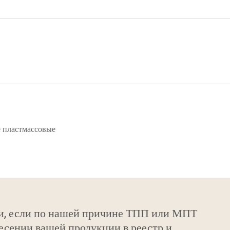
 пластмассовые
и, если по нашей причине ТПП или МПТ
есении вашей продукции в реестр и