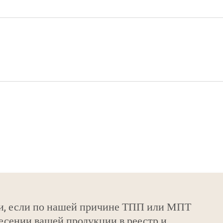
и, если по нашей причине ТПП или МПТ
есении вашей продукции в реестр и