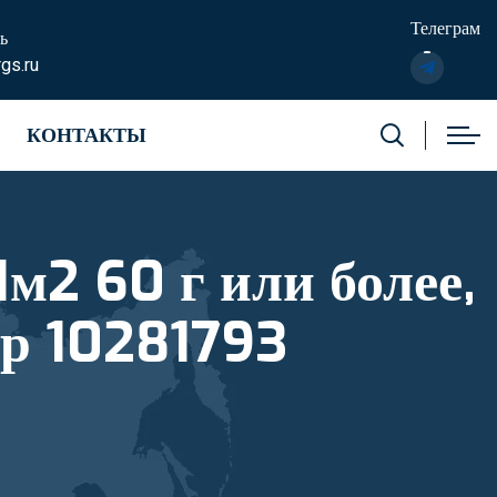
Телеграм
ь
gs.ru
КОНТАКТЫ
м2 60 г или более,
ер 10281793