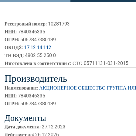
Реестровый номер:
10281793
ИНН:
7840346335
ОГРН:
5067847380189
ОКПД2:
17.12.14.112
ТН ВЭД:
4802 55 250 0
Изготовлена в соответствии с:
СТО 05711131-031-2015
Производитель
Наименование:
АКЦИОНЕРНОЕ ОБЩЕСТВО ГРУППА И
ИНН:
7840346335
ОГРН:
5067847380189
Документы
Дата документа:
27.12.2023
Действует до:
26.12.2026