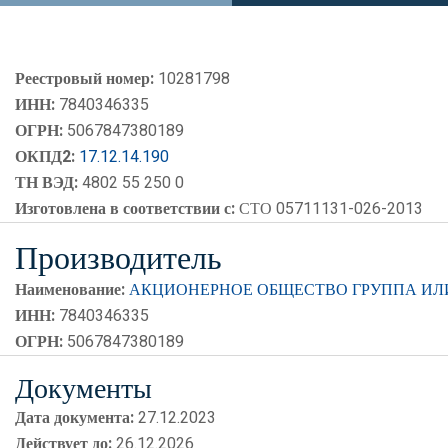
Реестровый номер:
10281798
ИНН:
7840346335
ОГРН:
5067847380189
ОКПД2:
17.12.14.190
ТН ВЭД:
4802 55 250 0
Изготовлена в соответствии с:
СТО 05711131-026-2013
Производитель
Наименование:
АКЦИОНЕРНОЕ ОБЩЕСТВО ГРУППА И
ИНН:
7840346335
ОГРН:
5067847380189
Документы
Дата документа:
27.12.2023
Действует до:
26.12.2026