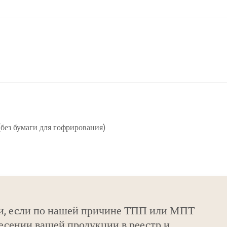
(без бумаги для гофрирования)
и, если по нашей причине ТПП или МПТ
есении вашей продукции в реестр и