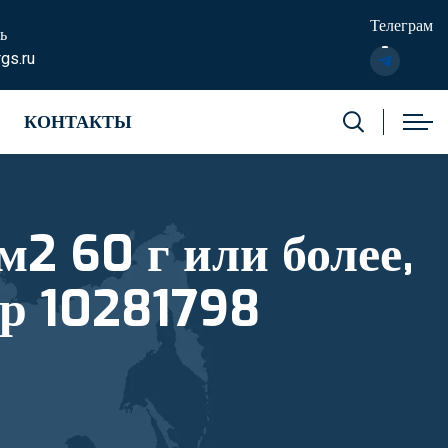
Телеграм
ь
gs.ru
КОНТАКТЫ
м2 60 г или более,
ер 10281798