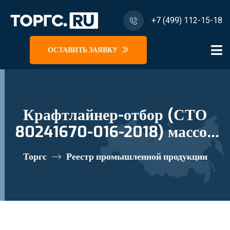
+7 (499) 112-15-18
ОСТАВИТЬ ЗАЯВКУ
Крафтлайнер-отбор (СТО
80241670-016-2018) массой
1м2 менее 150 г реестровый
Торгс
Реестр промышленной продукции
номер 10281852