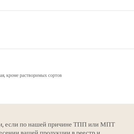
ая, кроме растворимых сортов
и, если по нашей причине ТПП или МПТ
есении вашей продукции в реестр и