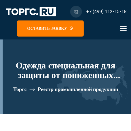
+7 (499) 112-15-18
ОСТАВИТЬ ЗАЯВКУ
Одежда специальная для
защиты от пониженных
температур: Полукомбинезон
Торгс
Реестр промышленной продукции
женский для защиты от
пониженных температур из
полиэфирнохлопковой ткани
(серия З) реестровый номер