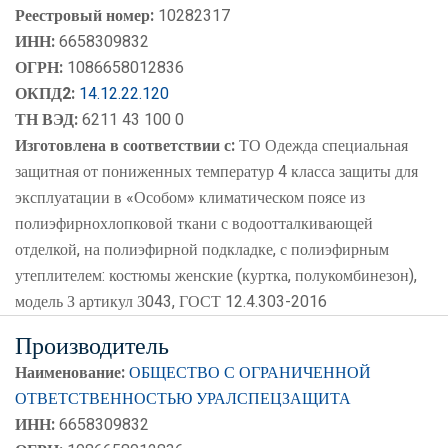
10282317
Реестровый номер:
10282317
ИНН:
6658309832
ОГРН:
1086658012836
ОКПД2:
14.12.22.120
ТН ВЭД:
6211 43 100 0
Изготовлена в соответствии с:
ТО Одежда специальная
защитная от пониженных температур 4 класса защиты для
эксплуатации в «Особом» климатическом поясе из
полиэфирнохлопковой ткани с водоотталкивающей
отделкой, на полиэфирной подкладке, с полиэфирным
утеплителем: костюмы женские (куртка, полукомбинезон),
модель З артикул З043, ГОСТ 12.4.303-2016
Производитель
Наименование:
ОБЩЕСТВО С ОГРАНИЧЕННОЙ
ОТВЕТСТВЕННОСТЬЮ УРАЛСПЕЦЗАЩИТА
ИНН:
6658309832