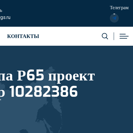
Телеграм
ь
gs.ru
КОНТАКТЫ
 Р65 проект
р 10282386