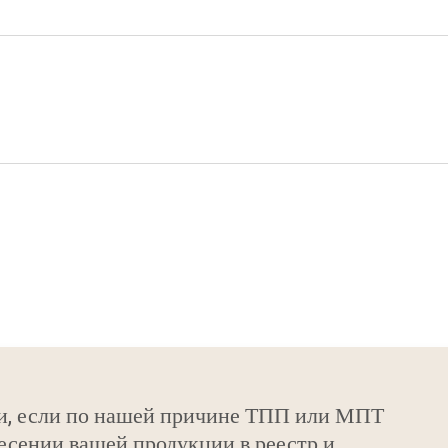
и, если по нашей причине ТПП или МПТ
есении вашей продукции в реестр и