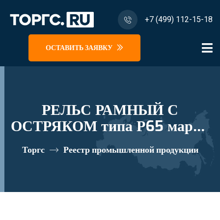
+7 (499) 112-15-18
ОСТАВИТЬ ЗАЯВКУ
РЕЛЬС РАМНЫЙ С
ОСТРЯКОМ типа Р65 марки
1/6 (проект 2628. 01. 010-02,
Торгс
Реестр промышленной продукции
-03, -04, -05) реестровый
номер 10282420