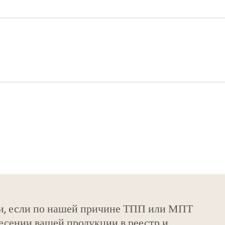
и, если по нашей причине ТПП или МПТ
есении вашей продукции в реестр и