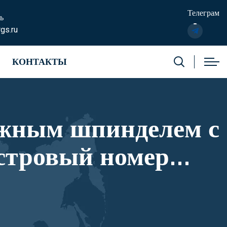
Телеграм
ь
gs.ru
КОНТАКТЫ
ижным шпинделем с
стровый номер