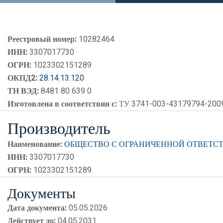
Реестровый номер:
10282464
ИНН:
3307017730
ОГРН:
1023302151289
ОКПД2:
28.14.13.120
ТН ВЭД:
8481 80 639 0
Изготовлена в соответствии с:
ТУ 3741-003-43179794-2009
Производитель
Наименование:
ОБЩЕСТВО С ОГРАНИЧЕННОЙ ОТВЕТС
ИНН:
3307017730
ОГРН:
1023302151289
Документы
Дата документа:
05.05.2026
Действует до:
04.05.2031