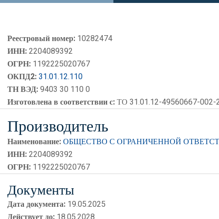
Реестровый номер:
10282474
ИНН:
2204089392
ОГРН:
1192225020767
ОКПД2:
31.01.12.110
ТН ВЭД:
9403 30 110 0
Изготовлена в соответствии с:
ТО 31.01.12-49560667-002-
Производитель
Наименование:
ОБЩЕСТВО С ОГРАНИЧЕННОЙ ОТВЕТС
ИНН:
2204089392
ОГРН:
1192225020767
Документы
Дата документа:
19.05.2025
Действует до:
18.05.2028