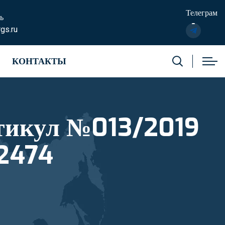
Телеграм
ь
gs.ru
КОНТАКТЫ
ртикул №013/2019
82474