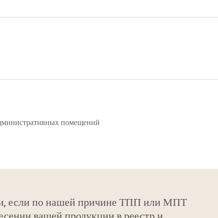
административных помещений
и, если по нашей причине ТПП или МПТ
есении вашей продукции в реестр и