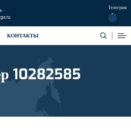
Телеграм
ь
gs.ru
КОНТАКТЫ
ер 10282585