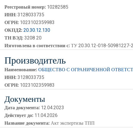
Реестровый номер:
10282585
ИНН:
3128033735
ОГРН:
1023102359983
ОКПД2:
20.30.12.130
ТН ВЭД:
3208 20
Изготовлена в соответствии с:
ТУ 20.30.12-018-50981227-
Производитель
Наименование:
ОБЩЕСТВО С ОГРАНИЧЕННОЙ ОТВЕТС
ИНН:
3128033735
ОГРН:
1023102359983
Документы
Дата документа:
12.04.2023
Действует до:
11.04.2026
Название документа:
Акт экспертизы ТПП