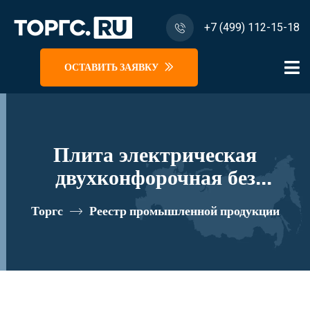
+7 (499) 112-15-18
ОСТАВИТЬ ЗАЯВКУ
Плита электрическая
двухконфорочная без
жарочного шкафа ПЭ-0,34СП
Торгс
Реестр промышленной продукции
реестровый номер 10282640