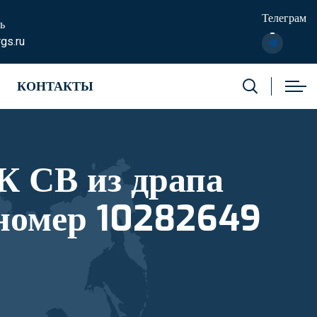
Телеграм
ь
gs.ru
КОНТАКТЫ
К СВ из драпа
 номер 10282649