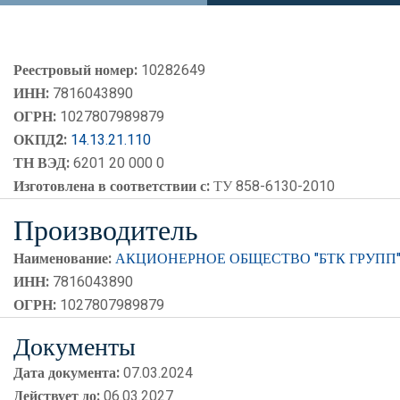
Реестровый номер:
10282649
ИНН:
7816043890
ОГРН:
1027807989879
ОКПД2:
14.13.21.110
ТН ВЭД:
6201 20 000 0
Изготовлена в соответствии с:
ТУ 858-6130-2010
Производитель
Наименование:
АКЦИОНЕРНОЕ ОБЩЕСТВО "БТК ГРУПП
ИНН:
7816043890
ОГРН:
1027807989879
Документы
Дата документа:
07.03.2024
Действует до:
06.03.2027