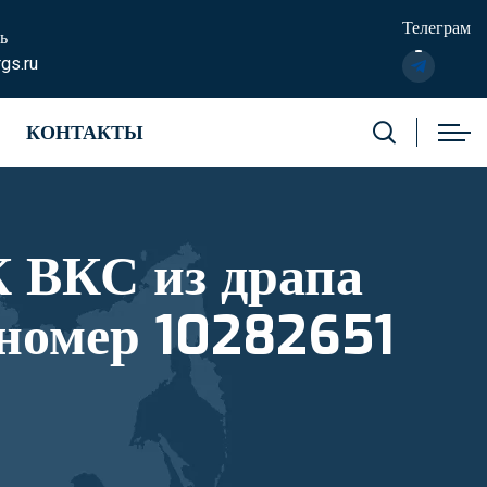
Телеграм
ь
gs.ru
КОНТАКТЫ
К ВКС из драпа
 номер 10282651