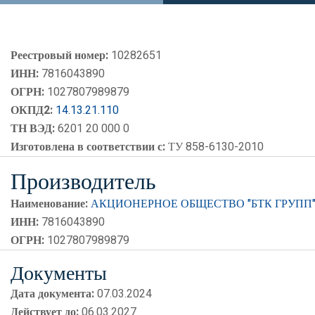
Реестровый номер:
10282651
ИНН:
7816043890
ОГРН:
1027807989879
ОКПД2:
14.13.21.110
ТН ВЭД:
6201 20 000 0
Изготовлена в соответствии с:
ТУ 858-6130-2010
Производитель
Наименование:
АКЦИОНЕРНОЕ ОБЩЕСТВО "БТК ГРУПП
ИНН:
7816043890
ОГРН:
1027807989879
Документы
Дата документа:
07.03.2024
Действует до:
06.03.2027