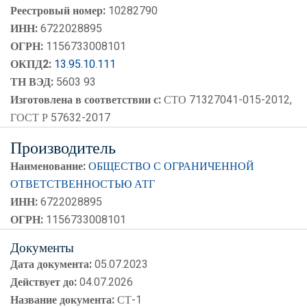
АРКПРОТЕКТ сокращенное
Реестровый номер:
10282790
наименование АРКПРОТЕКТ
ИНН:
6722028895
артикул АРКПРОТЕКТ 100
ОГРН:
1156733008101
ОКПД2:
13.95.10.111
реестровый номер 10282790
ТН ВЭД:
5603 93
Изготовлена в соответствии с:
СТО 71327041-015-2012,
ГОСТ Р 57632-2017
Производитель
Наименование:
ОБЩЕСТВО С ОГРАНИЧЕННОЙ
ОТВЕТСТВЕННОСТЬЮ АТГ
ИНН:
6722028895
ОГРН:
1156733008101
Документы
Дата документа:
05.07.2023
Действует до:
04.07.2026
Название документа:
СТ-1