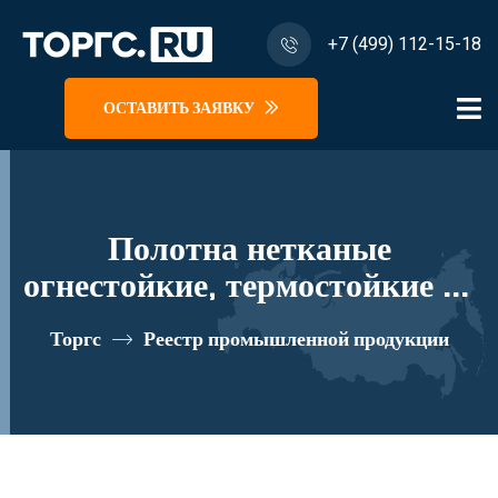
+7 (499) 112-15-18
ОСТАВИТЬ ЗАЯВКУ
Полотна нетканые
огнестойкие, термостойкие из
химических волокон, с
Торгс
Реестр промышленной продукции
вложением арамидных (не
менее 5%) волокон,
комбинированные
термоскрепленные,