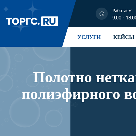
Работаем:
9:00 - 18:0
УСЛУГИ
КЕЙСЫ
Полотно нетканое 
полиэфирного вол
рее