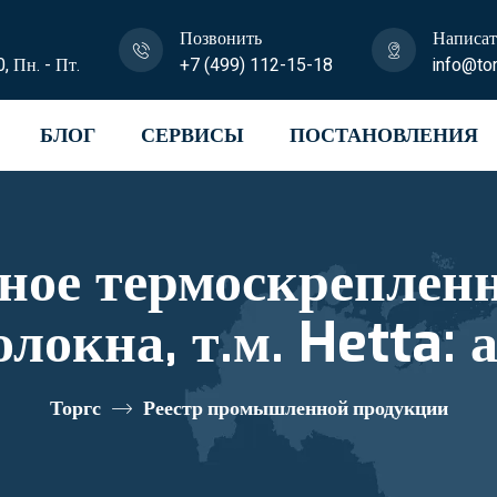
Позвонить
Написат
0, Пн. - Пт.
+7 (499) 112-15-18
info@tor
БЛОГ
СЕРВИСЫ
ПОСТАНОВЛЕНИЯ
термоскрепленное объемно
окна, т.м. Hetta: а
стровый номер 1028
Торгс
Реестр промышленной продукции