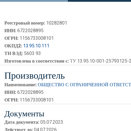
Реестровый номер:
10282801
ИНН:
6722028895
ОГРН:
1156733008101
ОКПД2:
13.95.10.111
ТН ВЭД:
5603 93
Изготовлена в соответствии с:
ТУ 13.95.10-001-25793125-
Производитель
Наименование:
ОБЩЕСТВО С ОГРАНИЧЕННОЙ ОТВЕТС
ИНН:
6722028895
ОГРН:
1156733008101
Документы
Дата документа:
05.07.2023
Действует до:
04.07.2026