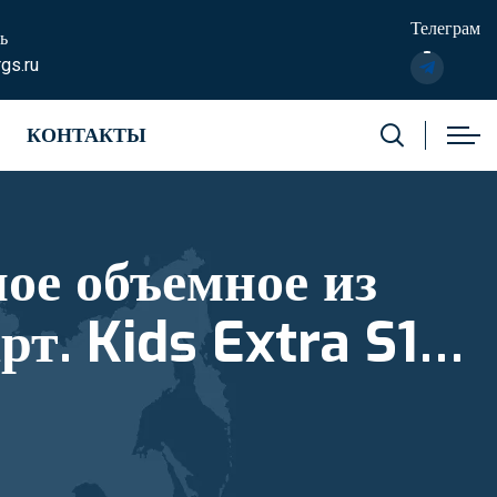
Телеграм
ь
gs.ru
КОНТАКТЫ
е из
рт. Kids Extra S1
2801