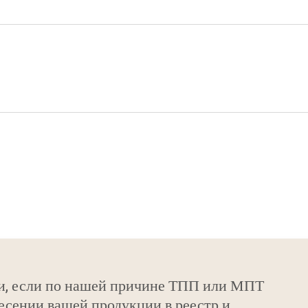
и, если по нашей причине ТПП или МПТ
есении вашей продукции в реестр и