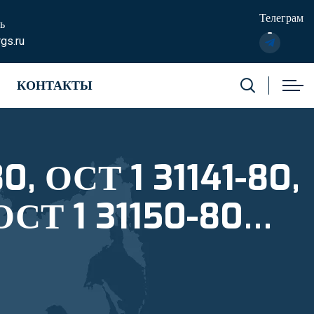
Телеграм
ь
gs.ru
КОНТАКТЫ
0, ОСТ 1 31141-80,
ОСТ 1 31150-80
2831