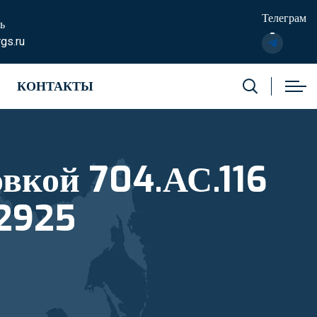
Телеграм
ь
gs.ru
КОНТАКТЫ
овкой 704.АС.116
82925