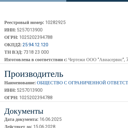
Реестровый номер:
10282925
ИНН:
5257013900
ОГРН:
1025202394788
ОКПД2:
25.94.12.120
ТН ВЭД:
7318 23 000
Изготовлена в соответствии с:
Чертежи ООО "Авиасервис", 
Производитель
Наименование:
ОБЩЕСТВО С ОГРАНИЧЕННОЙ ОТВЕТС
ИНН:
5257013900
ОГРН:
1025202394788
Документы
Дата документа:
16.06.2025
Действует до:
15.06.2028