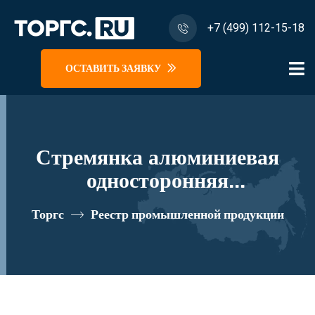
+7 (499) 112-15-18
ОСТАВИТЬ ЗАЯВКУ
Стремянка алюминиевая
односторонняя
профессиональная Новая
Торгс
Реестр промышленной продукции
Высота NV 3135, 1х3 ступени
80 мм, площадка 350х260
мм, органайзер реестровый
номер 10282975