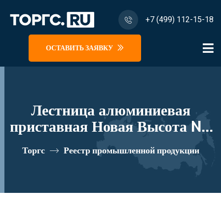
+7 (499) 112-15-18
ОСТАВИТЬ ЗАЯВКУ
Лестница алюминиевая
приставная Новая Высота NV
5170, 1x9 ступеней 130 мм
Торгс
Реестр промышленной продукции
реестровый номер 10282982