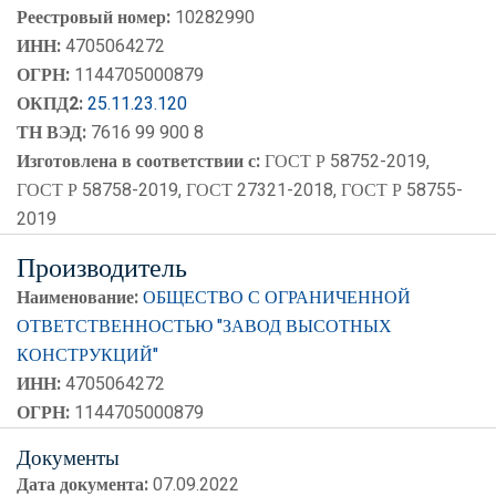
реестровый номер 10282990
Реестровый номер:
10282990
ИНН:
4705064272
ОГРН:
1144705000879
ОКПД2:
25.11.23.120
ТН ВЭД:
7616 99 900 8
Изготовлена в соответствии с:
ГОСТ Р 58752-2019,
ГОСТ Р 58758-2019, ГОСТ 27321-2018, ГОСТ Р 58755-
2019
Производитель
Наименование:
ОБЩЕСТВО С ОГРАНИЧЕННОЙ
ОТВЕТСТВЕННОСТЬЮ "ЗАВОД ВЫСОТНЫХ
КОНСТРУКЦИЙ"
ИНН:
4705064272
ОГРН:
1144705000879
Документы
Дата документа:
07.09.2022