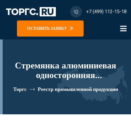
+7 (499) 112-15-18
ОСТАВИТЬ ЗАЯВКУ
Стремянка алюминиевая
односторонняя
профессиональная Новая
Торгс
Реестр промышленной продукции
Высота NV 5136, 1х12
ступеней 130 мм, площадка
350х260 мм, дуга
безопасности 800 мм