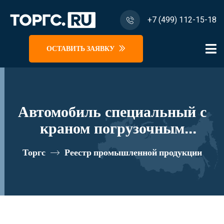
+7 (499) 112-15-18
ОСТАВИТЬ ЗАЯВКУ
Автомобиль специальный с
краном погрузочным
гидравлическим типа МКМА
Торгс
Реестр промышленной продукции
на базе КАМАЗ 65115 и его
модификации 62К05N-L120
реестровый номер 10334387