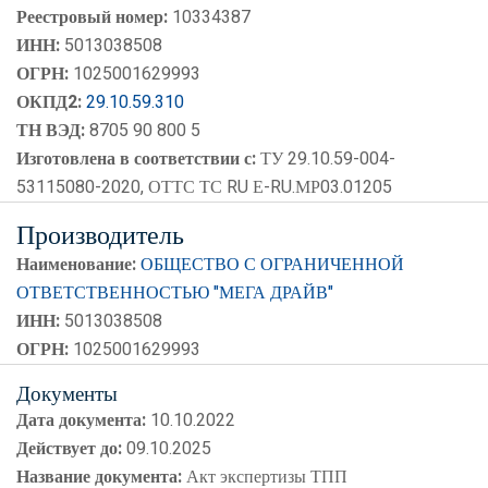
Реестровый номер:
10334387
ИНН:
5013038508
ОГРН:
1025001629993
ОКПД2:
29.10.59.310
ТН ВЭД:
8705 90 800 5
Изготовлена в соответствии с:
ТУ 29.10.59-004-
53115080-2020, ОТТС ТС RU Е-RU.МР03.01205
Производитель
Наименование:
ОБЩЕСТВО С ОГРАНИЧЕННОЙ
ОТВЕТСТВЕННОСТЬЮ "МЕГА ДРАЙВ"
ИНН:
5013038508
ОГРН:
1025001629993
Документы
Дата документа:
10.10.2022
Действует до:
09.10.2025
Название документа:
Акт экспертизы ТПП