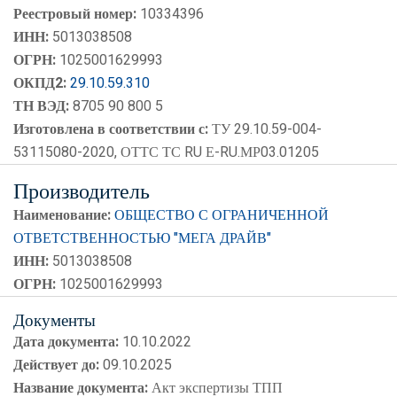
Реестровый номер:
10334396
ИНН:
5013038508
ОГРН:
1025001629993
ОКПД2:
29.10.59.310
ТН ВЭД:
8705 90 800 5
Изготовлена в соответствии с:
ТУ 29.10.59-004-
53115080-2020, ОТТС ТС RU Е-RU.МР03.01205
Производитель
Наименование:
ОБЩЕСТВО С ОГРАНИЧЕННОЙ
ОТВЕТСТВЕННОСТЬЮ "МЕГА ДРАЙВ"
ИНН:
5013038508
ОГРН:
1025001629993
Документы
Дата документа:
10.10.2022
Действует до:
09.10.2025
Название документа:
Акт экспертизы ТПП