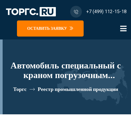
+7 (499) 112-15-18
ОСТАВИТЬ ЗАЯВКУ
Автомобиль специальный с
краном погрузочным
гидравлическим типа КМА на
Торгс
Реестр промышленной продукции
базе КАМАЗ 65115 и его
модификации 62K00N-L180
реестровый номер 10334396