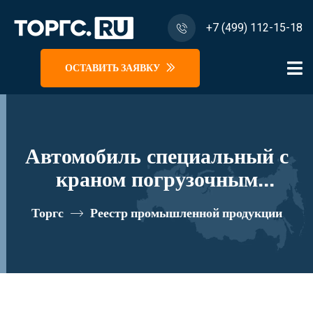
+7 (499) 112-15-18
ОСТАВИТЬ ЗАЯВКУ
Автомобиль специальный с
краном погрузочным
гидравлическим типа КМА на
Торгс
Реестр промышленной продукции
базе КАМАЗ 65117 и его
модификации 64K02N-Z152
реестровый номер 10334409