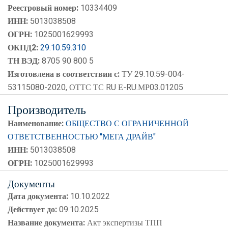
Реестровый номер:
10334409
ИНН:
5013038508
ОГРН:
1025001629993
ОКПД2:
29.10.59.310
ТН ВЭД:
8705 90 800 5
Изготовлена в соответствии с:
ТУ 29.10.59-004-
53115080-2020, ОТТС ТС RU Е-RU.МР03.01205
Производитель
Наименование:
ОБЩЕСТВО С ОГРАНИЧЕННОЙ
ОТВЕТСТВЕННОСТЬЮ "МЕГА ДРАЙВ"
ИНН:
5013038508
ОГРН:
1025001629993
Документы
Дата документа:
10.10.2022
Действует до:
09.10.2025
Название документа:
Акт экспертизы ТПП