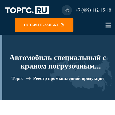
+7 (499) 112-15-18
ОСТАВИТЬ ЗАЯВКУ
Автомобиль специальный с
краном погрузочным
гидравлическим типа КМА на
Торгс
Реестр промышленной продукции
базе УРАЛ 4320, 5557 и его
модификации U0K03N-4Z027
реестровый номер 10334445