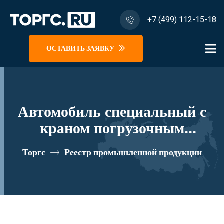
+7 (499) 112-15-18
ОСТАВИТЬ ЗАЯВКУ
Автомобиль специальный с
краном погрузочным
гидравлическим типа МКМА
Торгс
Реестр промышленной продукции
на базе УРАЛ 4320, 5557 и
его модификации U0К07N-
4Z322 реестровый номер
10334460