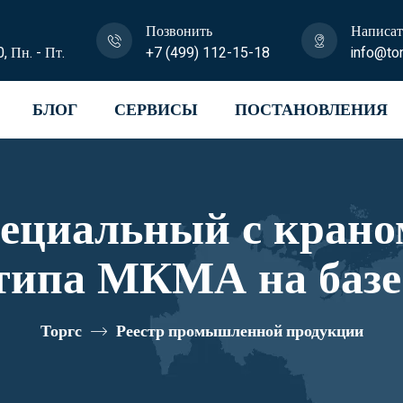
Позвонить
Написат
0, Пн. - Пт.
+7 (499) 112-15-18
info@tor
БЛОГ
СЕРВИСЫ
ПОСТАНОВЛЕНИЯ
пециальный с крано
типа МКМА на базе
 U1К06N-Z020 реес
Торгс
Реестр промышленной продукции
10334479