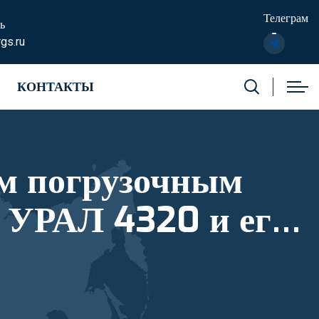
Телеграм
ь
gs.ru
КОНТАКТЫ
м погрузочным
 УРАЛ 4320 и его
тровый номер