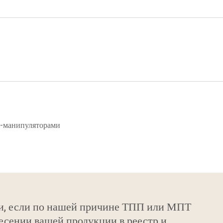
и-манипуляторами
и, если по нашей причине ТПП или МПТ
есении вашей продукции в реестр и