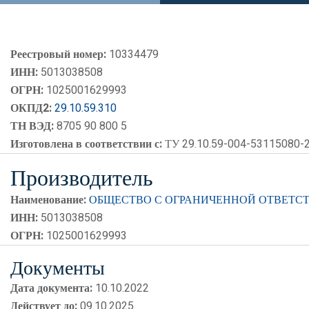
Реестровый номер:
10334479
ИНН:
5013038508
ОГРН:
1025001629993
ОКПД2:
29.10.59.310
ТН ВЭД:
8705 90 800 5
Изготовлена в соответствии с:
ТУ 29.10.59-004-53115080-
Производитель
Наименование:
ОБЩЕСТВО С ОГРАНИЧЕННОЙ ОТВЕТСТ
ИНН:
5013038508
ОГРН:
1025001629993
Документы
Дата документа:
10.10.2022
Действует до:
09.10.2025