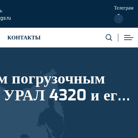
Телеграм
ь
gs.ru
КОНТАКТЫ
м погрузочным
 УРАЛ 4320 и его
тровый номер