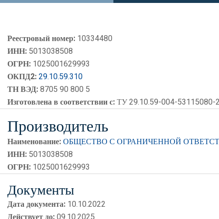
Реестровый номер:
10334480
ИНН:
5013038508
ОГРН:
1025001629993
ОКПД2:
29.10.59.310
ТН ВЭД:
8705 90 800 5
Изготовлена в соответствии с:
ТУ 29.10.59-004-53115080-
Производитель
Наименование:
ОБЩЕСТВО С ОГРАНИЧЕННОЙ ОТВЕТСТ
ИНН:
5013038508
ОГРН:
1025001629993
Документы
Дата документа:
10.10.2022
Действует до:
09.10.2025