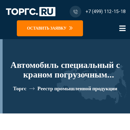
+7 (499) 112-15-18
ОСТАВИТЬ ЗАЯВКУ
Автомобиль специальный с
краном погрузочным
гидравлическим типа КМА на
Торгс
Реестр промышленной продукции
базе КАМАЗ 43118 и его
модификации 41K03N-Z025
реестровый номер 10334513