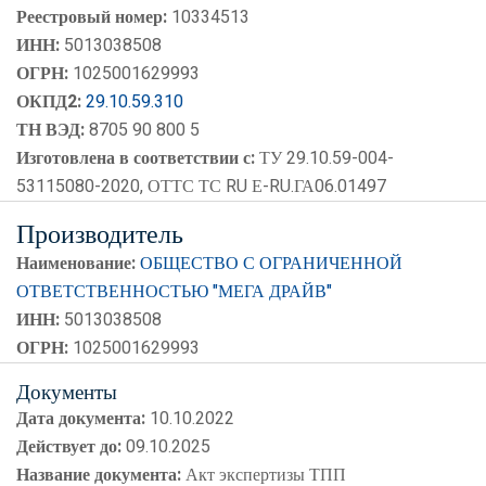
Реестровый номер:
10334513
ИНН:
5013038508
ОГРН:
1025001629993
ОКПД2:
29.10.59.310
ТН ВЭД:
8705 90 800 5
Изготовлена в соответствии с:
ТУ 29.10.59-004-
53115080-2020, ОТТС ТС RU Е-RU.ГА06.01497
Производитель
Наименование:
ОБЩЕСТВО С ОГРАНИЧЕННОЙ
ОТВЕТСТВЕННОСТЬЮ "МЕГА ДРАЙВ"
ИНН:
5013038508
ОГРН:
1025001629993
Документы
Дата документа:
10.10.2022
Действует до:
09.10.2025
Название документа:
Акт экспертизы ТПП