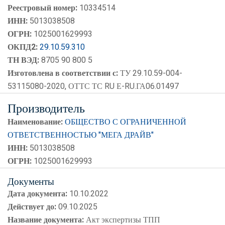
Реестровый номер:
10334514
ИНН:
5013038508
ОГРН:
1025001629993
ОКПД2:
29.10.59.310
ТН ВЭД:
8705 90 800 5
Изготовлена в соответствии с:
ТУ 29.10.59-004-
53115080-2020, ОТТС ТС RU Е-RU.ГА06.01497
Производитель
Наименование:
ОБЩЕСТВО С ОГРАНИЧЕННОЙ
ОТВЕТСТВЕННОСТЬЮ "МЕГА ДРАЙВ"
ИНН:
5013038508
ОГРН:
1025001629993
Документы
Дата документа:
10.10.2022
Действует до:
09.10.2025
Название документа:
Акт экспертизы ТПП