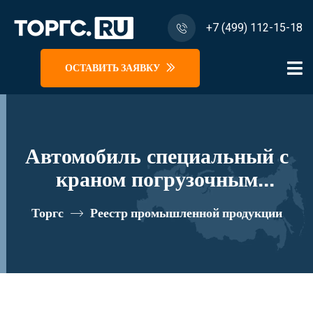
+7 (499) 112-15-18
ОСТАВИТЬ ЗАЯВКУ
Автомобиль специальный с
краном погрузочным
гидравлическим типа КМА на
Торгс
Реестр промышленной продукции
базе КАМАЗ 43118 и его
модификации 41K03N-Z077
реестровый номер 10334514