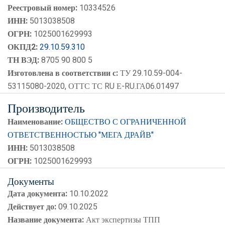
Реестровый номер:
10334526
ИНН:
5013038508
ОГРН:
1025001629993
ОКПД2:
29.10.59.310
ТН ВЭД:
8705 90 800 5
Изготовлена в соответствии с:
ТУ 29.10.59-004-
53115080-2020, ОТТС ТС RU Е-RU.ГА06.01497
Производитель
Наименование:
ОБЩЕСТВО С ОГРАНИЧЕННОЙ
ОТВЕТСТВЕННОСТЬЮ "МЕГА ДРАЙВ"
ИНН:
5013038508
ОГРН:
1025001629993
Документы
Дата документа:
10.10.2022
Действует до:
09.10.2025
Название документа:
Акт экспертизы ТПП