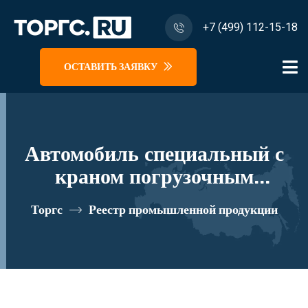
+7 (499) 112-15-18
ОСТАВИТЬ ЗАЯВКУ
Автомобиль специальный с
краном погрузочным
гидравлическим типа МКМА
Торгс
Реестр промышленной продукции
на базе КАМАЗ 43118 и его
модификации 41К07N-Z153
реестровый номер 10334526