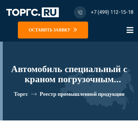
+7 (499) 112-15-18
ОСТАВИТЬ ЗАЯВКУ
Автомобиль специальный с
краном погрузочным
гидравлическим типа КМА на
Торгс
Реестр промышленной продукции
базе КАМАЗ 65115 и его
модификации 62K03N-Z025
реестровый номер 10334554