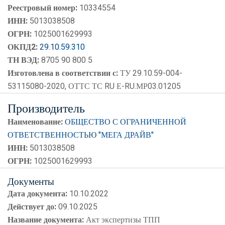
Реестровый номер:
10334554
ИНН:
5013038508
ОГРН:
1025001629993
ОКПД2:
29.10.59.310
ТН ВЭД:
8705 90 800 5
Изготовлена в соответствии с:
ТУ 29.10.59-004-
53115080-2020, ОТТС ТС RU Е-RU.МР03.01205
Производитель
Наименование:
ОБЩЕСТВО С ОГРАНИЧЕННОЙ
ОТВЕТСТВЕННОСТЬЮ "МЕГА ДРАЙВ"
ИНН:
5013038508
ОГРН:
1025001629993
Документы
Дата документа:
10.10.2022
Действует до:
09.10.2025
Название документа:
Акт экспертизы ТПП