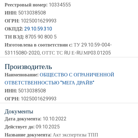
Реестровый номер:
10334555
ИНН:
5013038508
ОГРН:
1025001629993
ОКПД2:
29.10.59.310
ТН ВЭД:
8705 90 800 5
Изготовлена в соответствии с:
ТУ 29.10.59-004-
53115080-2020, ОТТС ТС RU Е-RU.МР03.01205
Производитель
Наименование:
ОБЩЕСТВО С ОГРАНИЧЕННОЙ
ОТВЕТСТВЕННОСТЬЮ "МЕГА ДРАЙВ"
ИНН:
5013038508
ОГРН:
1025001629993
Документы
Дата документа:
10.10.2022
Действует до:
09.10.2025
Название документа:
Акт экспертизы ТПП