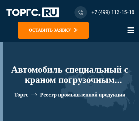
+7 (499) 112-15-18
ОСТАВИТЬ ЗАЯВКУ
Автомобиль специальный с
краном погрузочным
гидравлическим типа КМА на
Торгс
Реестр промышленной продукции
базе КАМАЗ 65115 и его
модификации 62K03N-Z020
реестровый номер 10334555