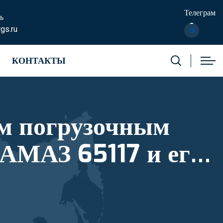
Телеграм
ь
gs.ru
КОНТАКТЫ
м погрузочным
АМАЗ 65117 и его
тровый номер