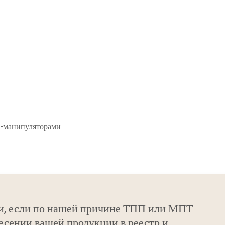
и-манипуляторами
и, если по нашей причине ТПП или МПТ
есении вашей продукции в реестр и