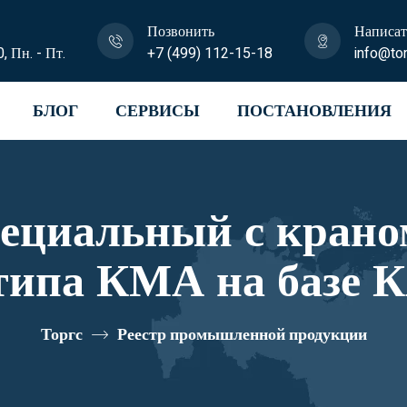
Позвонить
Написат
0, Пн. - Пт.
+7 (499) 112-15-18
info@tor
БЛОГ
СЕРВИСЫ
ПОСТАНОВЛЕНИЯ
пециальный с крано
типа КМА на базе К
 64K01N-L080 реес
Торгс
Реестр промышленной продукции
10334567