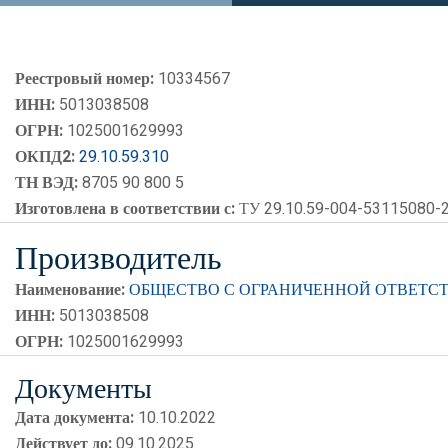
Реестровый номер:
10334567
ИНН:
5013038508
ОГРН:
1025001629993
ОКПД2:
29.10.59.310
ТН ВЭД:
8705 90 800 5
Изготовлена в соответствии с:
ТУ 29.10.59-004-53115080-
Производитель
Наименование:
ОБЩЕСТВО С ОГРАНИЧЕННОЙ ОТВЕТСТ
ИНН:
5013038508
ОГРН:
1025001629993
Документы
Дата документа:
10.10.2022
Действует до:
09.10.2025