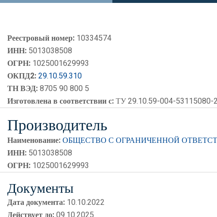
Реестровый номер:
10334574
ИНН:
5013038508
ОГРН:
1025001629993
ОКПД2:
29.10.59.310
ТН ВЭД:
8705 90 800 5
Изготовлена в соответствии с:
ТУ 29.10.59-004-53115080-
Производитель
Наименование:
ОБЩЕСТВО С ОГРАНИЧЕННОЙ ОТВЕТСТ
ИНН:
5013038508
ОГРН:
1025001629993
Документы
Дата документа:
10.10.2022
Действует до:
09.10.2025