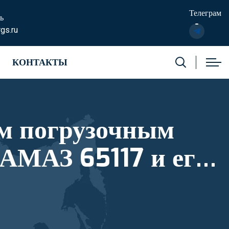
Телеграм
ь
gs.ru
КОНТАКТЫ
м погрузочным
АМАЗ 65117 и его
тровый номер