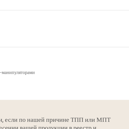
и-манипуляторами
и, если по нашей причине ТПП или МПТ
есении вашей продукции в реестр и