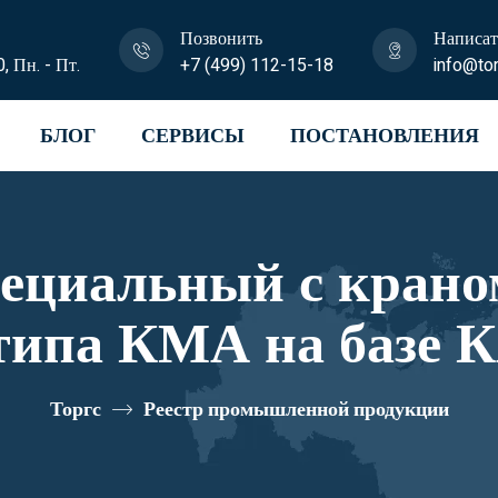
Позвонить
Написат
0, Пн. - Пт.
+7 (499) 112-15-18
info@tor
БЛОГ
СЕРВИСЫ
ПОСТАНОВЛЕНИЯ
пециальный с крано
типа КМА на базе К
 64K03N-Z320 реес
Торгс
Реестр промышленной продукции
10334574