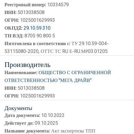
Реестровый номер:
10334579
ИНН:
5013038508
ОГРН:
1025001629993
ОКПД2:
29.10.59.310
ТН ВЭД:
8705 90 800 5
Изготовлена в соответствии с:
ТУ 29.10.59-004-
53115080-2020, ОТТС ТС RU Е-RU.МР03.01205
Производитель
Наименование:
ОБЩЕСТВО С ОГРАНИЧЕННОЙ
ОТВЕТСТВЕННОСТЬЮ "МЕГА ДРАЙВ"
ИНН:
5013038508
ОГРН:
1025001629993
Документы
Дата документа:
10.10.2022
Действует до:
09.10.2025
Название документа:
Акт экспертизы ТПП