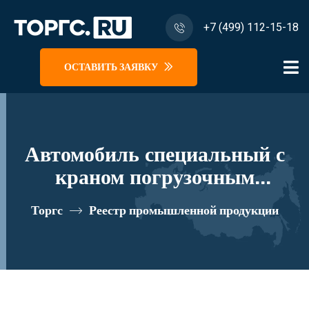
+7 (499) 112-15-18
ОСТАВИТЬ ЗАЯВКУ
Автомобиль специальный с
краном погрузочным
гидравлическим типа КМА на
Торгс
Реестр промышленной продукции
базе КАМАЗ 65117 и его
модификации 64K03N-Z175
реестровый номер 10334579