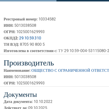
Реестровый номер:
10334582
ИНН:
5013038508
ОГРН:
1025001629993
ОКПД2:
29.10.59.310
ТН ВЭД:
8705 90 800 5
Изготовлена в соответствии с:
ТУ 29.10.59-004-53115080-
Производитель
Наименование:
ОБЩЕСТВО С ОГРАНИЧЕННОЙ ОТВЕТСТ
ИНН:
5013038508
ОГРН:
1025001629993
Документы
Дата документа:
10.10.2022
Действует до:
09.10.2025