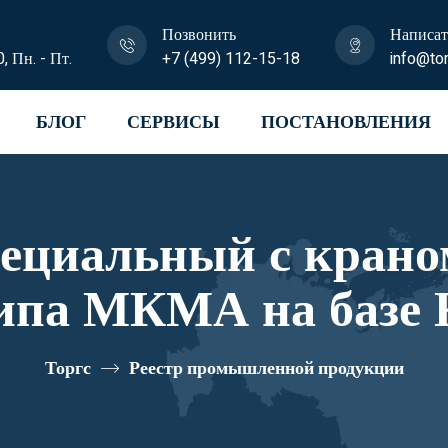
Позвонить
Написат
0, Пн. - Пт.
+7 (499) 112-15-18
info@tor
БЛОГ
СЕРВИСЫ
ПОСТАНОВЛЕНИЯ
пециальный с крано
ипа МКМА на базе 
 64К06N-Z025 реес
Торгс
Реестр промышленной продукции
10334582