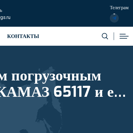
Телеграм
ь
gs.ru
КОНТАКТЫ
м погрузочным
КАМАЗ 65117 и его
тровый номер