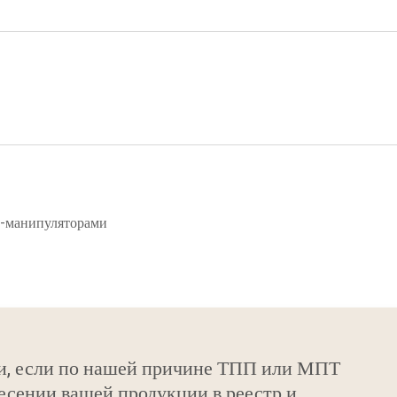
и-манипуляторами
и, если по нашей причине ТПП или МПТ
есении вашей продукции в реестр и