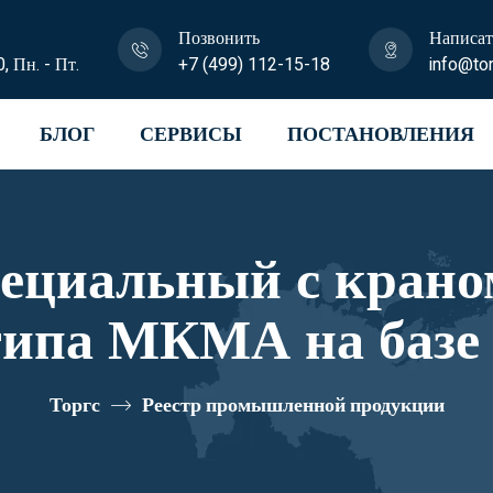
Позвонить
Написат
0, Пн. - Пт.
+7 (499) 112-15-18
info@tor
БЛОГ
СЕРВИСЫ
ПОСТАНОВЛЕНИЯ
пециальный с крано
типа МКМА на базе
ии U0K04N-4L180 
Торгс
Реестр промышленной продукции
10334605