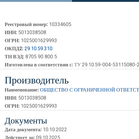
Реестровый номер:
10334605
ИНН:
5013038508
ОГРН:
1025001629993
ОКПД2:
29.10.59.310
ТН ВЭД:
8705 90 800 5
Изготовлена в соответствии с:
ТУ 29.10.59-004-53115080-
Производитель
Наименование:
ОБЩЕСТВО С ОГРАНИЧЕННОЙ ОТВЕТСТ
ИНН:
5013038508
ОГРН:
1025001629993
Документы
Дата документа:
10.10.2022
Действует до:
09.10.2025