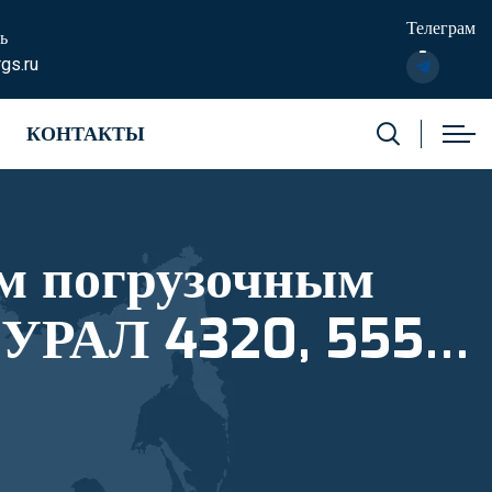
Телеграм
ь
gs.ru
КОНТАКТЫ
м погрузочным
 УРАЛ 4320, 5557
реестровый номер