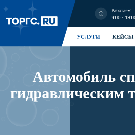
Работаем:
9:00 - 18:0
УСЛУГИ
КЕЙСЫ
Автомобиль с
гидравлическим 
и его модификац