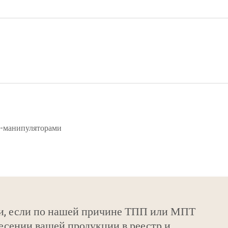
и-манипуляторами
и, если по нашей причине ТПП или МПТ
есении вашей продукции в реестр и