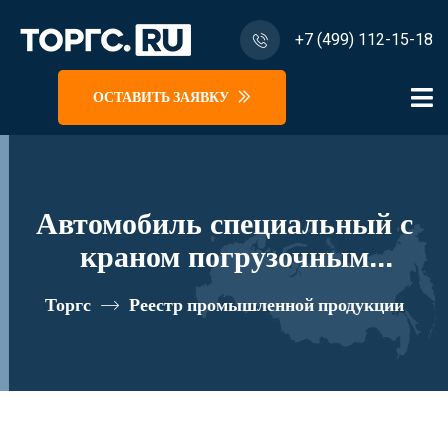
+7 (499) 112-15-18
ОСТАВИТЬ ЗАЯВКУ
Автомобиль специальный с
краном погрузочным
гидравлическим типа КМА на
Торгс
Реестр промышленной продукции
базе УРАЛ 4320 и его
модификации U1K03N-Z040
реестровый номер 10334621