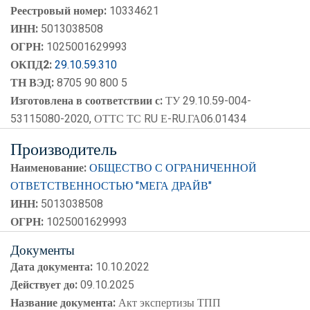
Реестровый номер:
10334621
ИНН:
5013038508
ОГРН:
1025001629993
ОКПД2:
29.10.59.310
ТН ВЭД:
8705 90 800 5
Изготовлена в соответствии с:
ТУ 29.10.59-004-
53115080-2020, ОТТС ТС RU Е-RU.ГА06.01434
Производитель
Наименование:
ОБЩЕСТВО С ОГРАНИЧЕННОЙ
ОТВЕТСТВЕННОСТЬЮ "МЕГА ДРАЙВ"
ИНН:
5013038508
ОГРН:
1025001629993
Документы
Дата документа:
10.10.2022
Действует до:
09.10.2025
Название документа:
Акт экспертизы ТПП