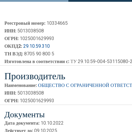
Реестровый номер:
10334665
ИНН:
5013038508
ОГРН:
1025001629993
ОКПД2:
29.10.59.310
ТН ВЭД:
8705 90 800 5
Изготовлена в соответствии с:
ТУ 29.10.59-004-53115080-
Производитель
Наименование:
ОБЩЕСТВО С ОГРАНИЧЕННОЙ ОТВЕТСТ
ИНН:
5013038508
ОГРН:
1025001629993
Документы
Дата документа:
10.10.2022
Действует до:
09.10.2025