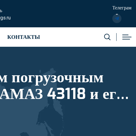
Телеграм
ь
gs.ru
КОНТАКТЫ
м погрузочным
АМАЗ 43118 и его
ый номер 10334665