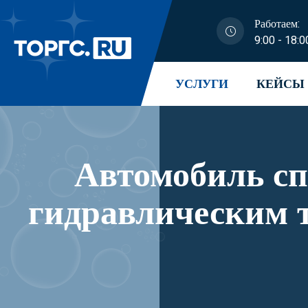
Работаем:
9:00 - 18:0
УСЛУГИ
КЕЙСЫ
Автомобиль с
гидравлическим 
модификации 41K0