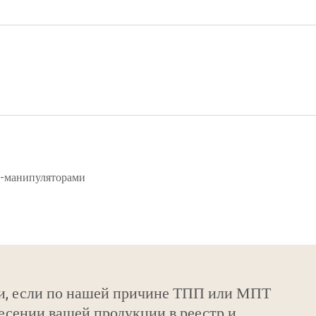
и-манипуляторами
и, если по нашей причине ТПП или МПТ
есении вашей продукции в реестр и