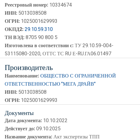
Реестровый номер:
10334674
ИНН:
5013038508
ОГРН:
1025001629993
ОКПД2:
29.10.59.310
ТН ВЭД:
8705 90 800 5
Изготовлена в соответствии с:
ТУ 29.10.59-004-
53115080-2020, ОТТС ТС RU Е-RU.ГА06.01497
Производитель
Наименование:
ОБЩЕСТВО С ОГРАНИЧЕННОЙ
ОТВЕТСТВЕННОСТЬЮ "МЕГА ДРАЙВ"
ИНН:
5013038508
ОГРН:
1025001629993
Документы
Дата документа:
10.10.2022
Действует до:
09.10.2025
Название документа:
Акт экспертизы ТПП