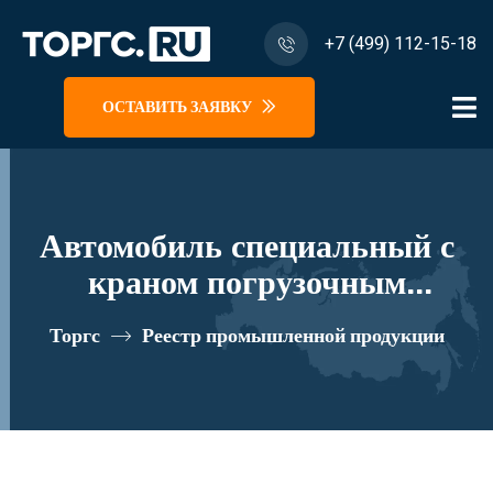
+7 (499) 112-15-18
ОСТАВИТЬ ЗАЯВКУ
Автомобиль специальный с
краном погрузочным
гидравлическим типа КМА на
Торгс
Реестр промышленной продукции
базе КАМАЗ 43118 и его
модификации 41K02N-Z015
реестровый номер 10334674